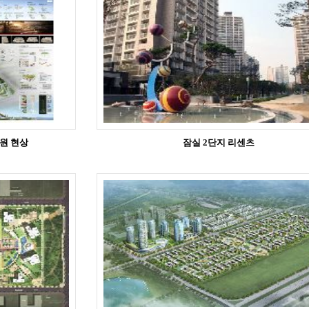
원 현상
잠실 2단지 리센츠