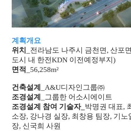
계획개요
위치
_
전라남도 나주시 금천면
,
산포면
도시 내 한전
KDN
이전예정부지
)
면적
_56,258m
²
건축설계
_A&U
디자인그룹㈜
조경설계
_
그룹한 어소시에이트
조경설계 참여 기술자_
박명권 대표
,
소장
, 강
나경 실장
,
최창용 팀장
,
기노
장
,
신국희 사원