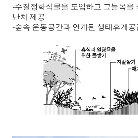
-
수질정화식물을 도입하고 그늘목을 
난처 제공
-
숲속 운동공간과 연계된 생태휴게공