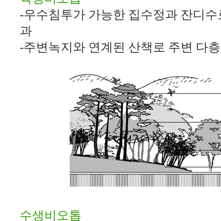
-
우수침투가 가능한 집수정과 잔디수
과
-
주변녹지와 연계된 산책로 주변 다층
수생비오톱