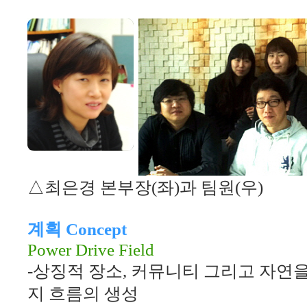
△최은경 본부장(좌)과 팀원(우)
계획
Concept
Power Drive Field
-
상징적 장소
,
커뮤니티 그리고 자연을
지 흐름의 생성