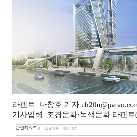
라펜트_나창호 기자
ch20n@paran.co
기사입력_조경문화·녹색문화 라펜트(La
관련키워드
,
,
,
공모전
당선작
그룹한
한전