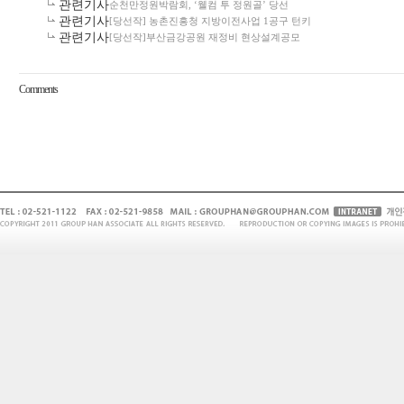
관련기사
순천만정원박람회, ‘웰컴 투 정원골’ 당선
관련기사
[당선작] 농촌진흥청 지방이전사업 1공구 턴키
관련기사
[당선작]부산금강공원 재정비 현상설계공모
Comments