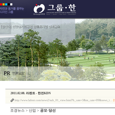
2011.02.08. 라펜트 - 한전KDN
http://www.lafent.com/news2/sub_01_view.html?b_cate=3&m_cate=09&news_i…
[
조경뉴스 > 산업 >
공모·당선