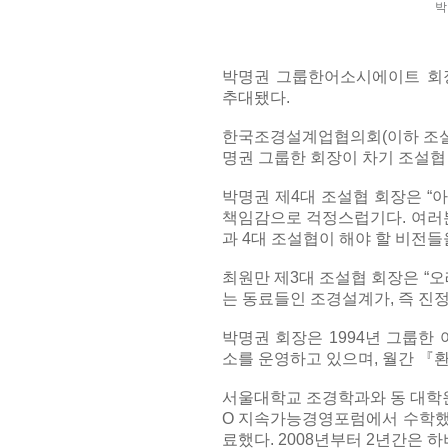
박
박명권 그룹한어소시에이트 회
추대됐다.
한국조경설계업협의회(이하 조설협
명권 그룹한 회장이 차기 조설협
박명권 제4대 조설협 회장은 “
책임감으로 걱정스럽기다. 여러분
과 4대 조설협이 해야 할 비전들
최원만 제3대 조설협 회장은 “
는 동료들인 조경설계가, 즉 진
박명권 회장은 1994년 그룹
소를 운영하고 있으며, 월간 『
서울대학교 조경학과와 동 대학
O 지속가능경영포럼에서 수학했
료했다. 2008년부터 2년간은 