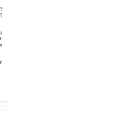
람
국
색
0
r
n
』