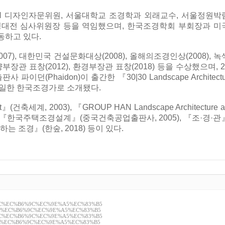
H 디자인자문위원, 서울대학교 조경학과 외래교수, 서울정원박
경대전 심사위원장 등을 역임했으며, 한국조경학회 부회장과 미
동하고 있다.
07), 대한민국 건설문화대상(2008), 올해의조경인상(2008), 녹
부장관 표창(2012), 환경부장관 표창(2018) 등을 수상했으며, 2
이던(Phaidon)이 출간한 『30|30 Landscape Architectu
유일한 한국조경가로 소개됐다.
』(건축세계, 2003), 『GROUP HAN Landscape Architecture a
2004), 『한국주택조경설계』(중국건축공업출판사, 2005), 『조·경·관
하는 조경』(한숲, 2018) 등이 있다.
3%BC%EC%B6%9C%EC%9E%A5%EC%83%B5
0%84%EC%B6%9C%EC%9E%A5%EC%83%B5
5%AC%EC%B6%9C%EC%9E%A5%EC%83%B5
2%B0%EC%B6%9C%EC%9E%A5%EC%83%B5