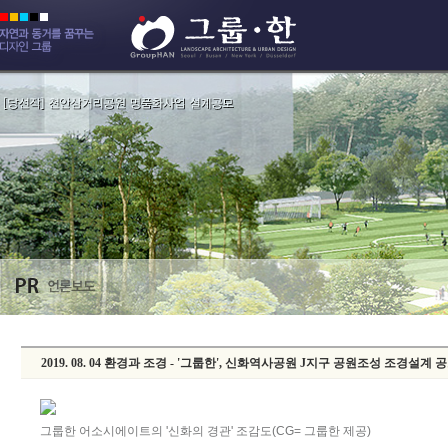
2019. 08. 04 환경과 조경 - '그룹한', 신화역사공원 J지구 공원조성 조경설계 
그룹한 어소시에이트의 '신화의 경관' 조감도(CG= 그룹한 제공)