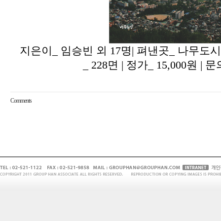
지은이
_
임승빈 외
17
명
|
펴낸곳
_
나무도시
_ 228
면
|
정가
_ 15,000
원
|
문
Comments