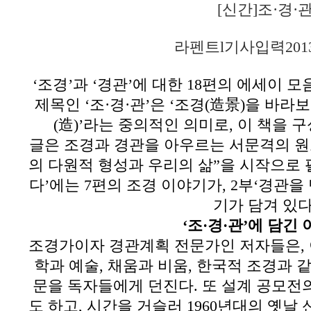
[신간]조·경·
라펜트
l
기사입력
201
‘
조경
’
과
‘
경관
’
에 대한
18
편의 에세이 모
제목인 ‘조·경·관’은
‘
조경
(
造景
)
을 바라
(
造
)’
라는 중의적인 의미로
,
이 책을 
글은 조경과 경관을 아우르는 서문격의 
의 다원적 형성과 우리의 삶
”
을 시작으로
다
’
에는
7
편의 조경 이야기가
, 2
부
‘
경관을
기가 담겨 있
‘
조·경·관
’
에 담긴 
조경가이자 경관계획 전문가인 저자들은
,
학과 예술
,
채움과 비움
,
한국적 조경과 같
문을 독자들에게 던진다
.
또 설계 공모전
도 하고
,
시간을 거슬러
1960
년대의 옛날 