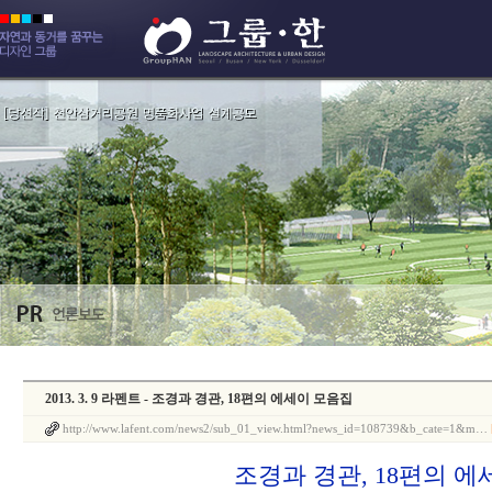
2013. 3. 9 라펜트 - 조경과 경관, 18편의 에세이 모음집
http://www.lafent.com/news2/sub_01_view.html?news_id=108739&b_cate=1&m…
조경과 경관, 18편의 