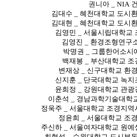
권니아
_ NIA
김대수
_
혜천대학교 도시
김대현
_
혜천대학교 도시
김영민
_
서울시립대학교 
김영진
_
환경조형연구
박명권
_
그룹한어소시
백재봉
_
부산대학교 조
변재상
_
신구대학교 환
신지훈
_
단국대학교 녹지
윤희정
_
강원대학교 관광
이춘석
_
경남과학기술대학교
정욱주
_
서울대학교 조경지역
정윤희
_
서울대학교 조
주신하
_
서울여자대학교 원예
최형석
_
수원대학교 도시부