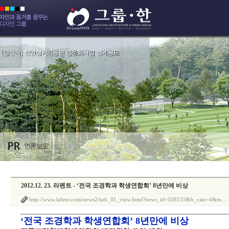
2012.12. 23. 라펜트 - ‘전국 조경학과 학생연합회’ 8년만에 비상
http://www.lafent.com/news2/sub_01_view.html?news_id=108155&b_cate=4&m…
‘전국 조경학과 학생연합회’ 8년만에 비상