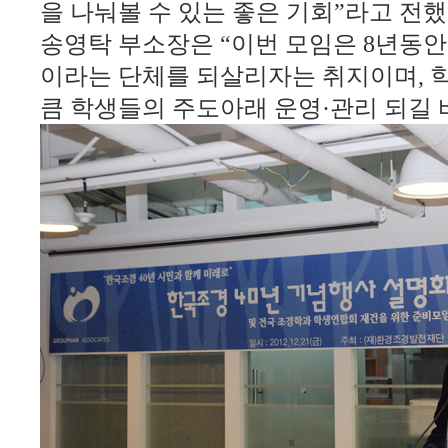
을 나눠볼 수 있는 좋은 기회
”
라고 전
송영탁 부소장은
“
이번 모임은
8
년동안
이라는 단체를 되살리자는 취지이며
,
큼 학생들의 주도아래 운영·관리 되길