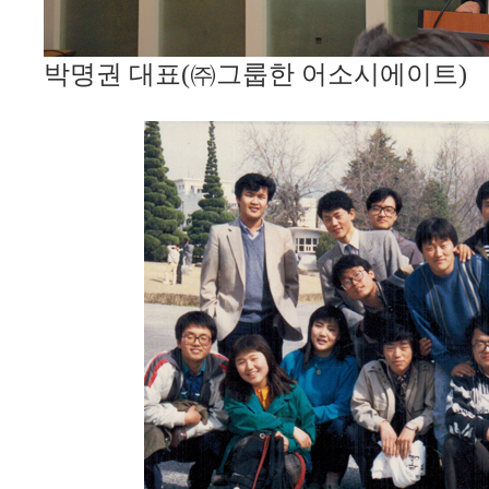
박명권 대표(㈜그룹한 어소시에이트)