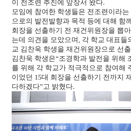
이 전조련 추진에 앞장서 왔다.
모임에 참여한 학생들은 전조련이라는
으로의 발전발향과 목적 등에 대해 함
회장을 선출하기 전 재건위원장을 뽑아
는데 의견을 모았으며
,
각 학교 대표들
교 김찬욱 학생을 재건위원장으로 선
김찬욱 학생은
“
조경학과 발전을 위해 
를 위해 각 학교가 적극적으로 참여해 
이었던
15
대 회장을 선출하기 전까지
다하겠다
”
고 밝혔다
.