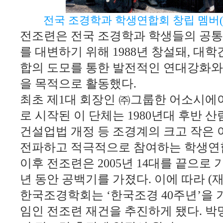
전국 조경학과 학생연합회 창립 멤버(1
전조련은 전국 조경학과 학생들의 공통
를 대변하기 위해
1988
년 창설돼
,
대학간
합의 도모를 통한 발전적인 연대강화와
을 목적으로 활동했다
.
최초 제
1
대 회장인 ㈜그룹한 어소시에
로 시작된 이 단체는
1980
년대 후반 산
건설업법 개정 등 조경계의 크고 작은
전파하고 적극적으로 참여하는 학생연
이후 전조련은
2005
년
14
대를 끝으로 
년 동안 공백기를 가졌다
. 이에 따라
(
한국조경학회는
‘
한국조경
40
주년
’
을 
임인 전조련 재건을 추진하게 됐다
. 