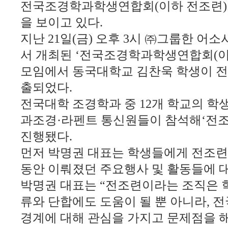
전국조경학과학생연합회
(
이하 전조련
)
을 보이고 있다
.
지난
21
일
(
금
)
오후
3
시 ㈜그룹한 어소
서 개최된
‘
전국조경학과학생연합회
(
모임에서 동국대학교 김찬욱 학생이 
출되었다
.
전국대학 조경학과 중
12
개 학교의 학
과조경·라펜트 통신원들이 참석해
‘
전
진행됐다
.
먼저 박명권 대표는 학생들에게 전조련
동안 이뤄졌던 주요행사 및 활동들에 
박명권 대표는
“
전조련이라는 조직은 
류와 단합에도 도움이 될 뿐 아니라
,
전
경계에 대해 관심을 가지고 문제점을 