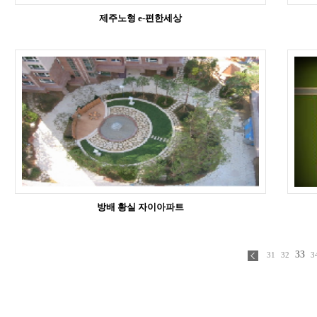
제주노형 e-편한세상
방배 황실 자이아파트
33
31
32
3