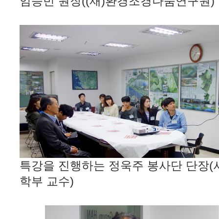
임승빈 원장((재)환경조경나눔연구원)
특강을 진행하는 정욱주 봉사단 단장
학부 교수)