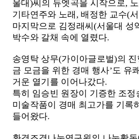
울대
)
씨의 듀엣곡을 시작으로
,
노
기타연주와 노래
,
배정한 교수
(
서
마지막으로 김정래씨
(
서울대 성
박수와 갈채 속에 열렸다
.
송영탁 상무
(
가이아글로벌
)
의 
금 모금을 위한 경매 행사
’
도 유
거운 열기를 이어나갔다
.
특히 임승빈 원장이 기증한 조정
미술작품이 경매 최고가를 기록
들어왔다
.
환경조경나눔연구원의 나눔활동에