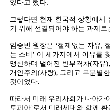
있다고 했다
.
그렇다면 현재 한국적 상황에서
기 위해 선결되어야 하는 과제로
임승빈 원장은
‘
절제없는 자유
,
는 소비
’
이 세가지에서 이유를 
맹신하며 벌어진 빈부격차
(
자유
)
개인주의
(
사랑
),
그리고 무분별한
것이었다
.
따라서 미래 우리사회가 나아가
토피아
’
로서 미래세대와 함께 