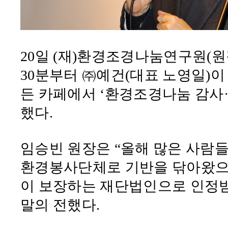
20
일
(
재
)
환경조경나눔연구원
(
원
30
분부터 ㈜예건
(
대표 노영일
)
이
든 카페에서
‘
환경조경나눔 감사
했다
.
임승빈 원장은
“
올해 많은 사람
환경봉사단체로 기반을 닦아왔
이 보장하는 재단법인으로 인정
말의 전했다
.