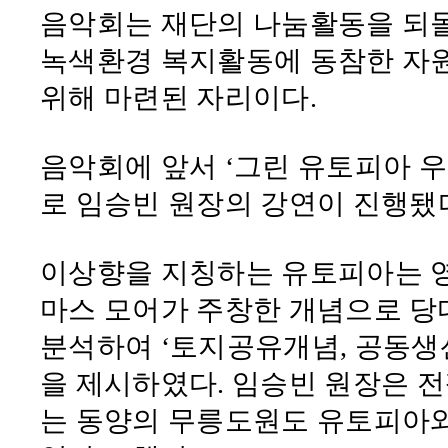
음악회는 재단의 나눔활동을 되
녹색환경 복지활동에 동참한 자
위해 마련된 자리이다
.
음악회에 앞서
‘
그린 유토피아 
로 임승빈 원장의 강연이 진행됐
이상향을 지칭하는 유토피아는 
마스 모어가 주창한 개념으로 당
분석하여
‘
토지공유개념
,
공동생
을 제시하였다
.
임승빈 원장은 전
는 동양의 무릉도원도 유토피아와