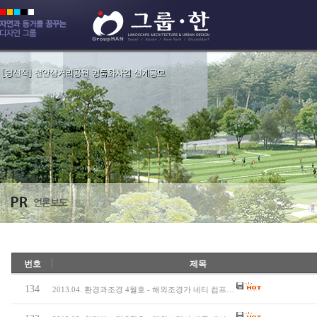
번호
제목
134
2013.04. 환경과조경 4월호 - 해외조경가 네티 컴프…