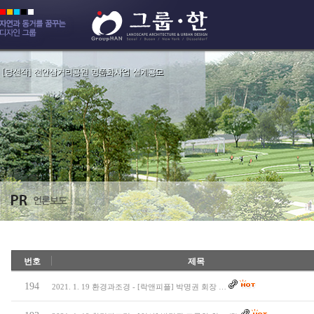
번호
제목
194
2021. 1. 19 환경과조경 - [락앤피플] 박명권 회장 …